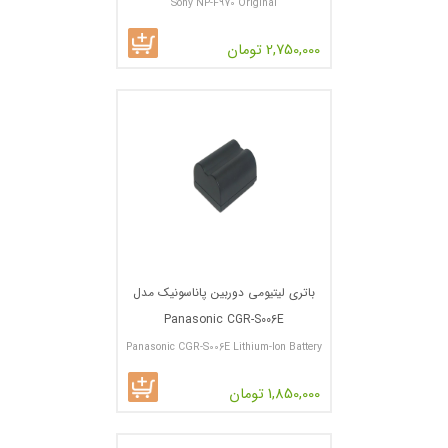
Sony NP-F970 Original
2,750,000 تومان
باتری لیتیومی دوربین پاناسونیک مدل
Panasonic CGR-S006E
Panasonic CGR-S006E Lithium-Ion Battery
Pack
1,850,000 تومان