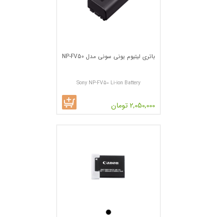
باتری لیتیوم یونی سونی مدل NP-FV50
Sony NP-FV50 Li-ion Battery
2,050,000 تومان