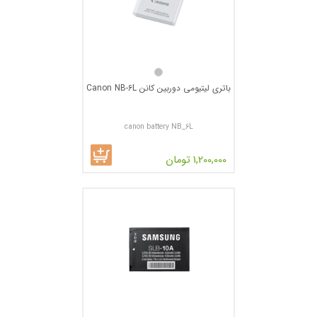
باتری لیتیومی دوربین کانن Canon NB-6L
canon battery NB_6L
1,200,000 تومان