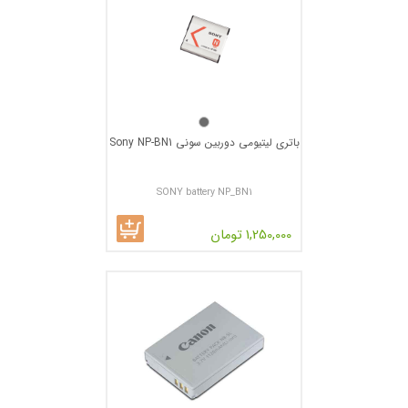
باتری لیتیومی دوربین سونی Sony NP-BN1
SONY battery NP_BN1
1,250,000 تومان