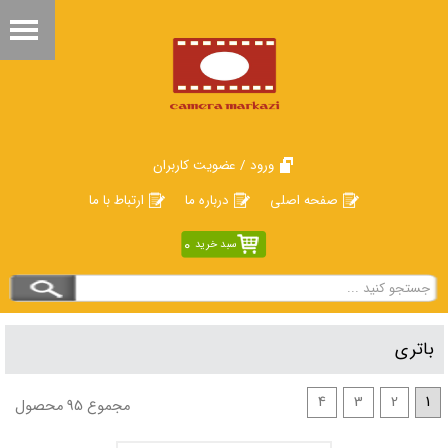
ورود / عضویت کاربران
صفحه اصلی
درباره ما
ارتباط با ما
0
سبد خرید
باتری
4
3
2
1
مجموع 95 محصول