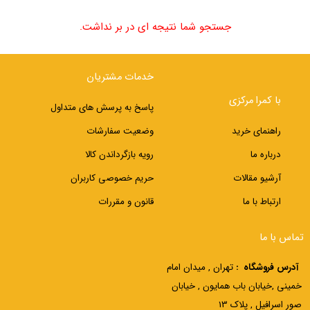
جستجو شما نتیجه ای در بر نداشت.
خدمات مشتریان
با کمرا مرکزی
پاسخ به پرسش های متداول
راهنمای خرید
وضعیت سفارشات
درباره ما
رویه بازگرداندن کالا
آرشیو مقالات
حریم خصوصی کاربران
ارتباط با ما
قانون و مقررات
تماس با ما
آدرس فروشگاه :
تهران , میدان امام
خمینی ,خیابان باب همایون , خیابان
صور اسرافیل , پلاک 13