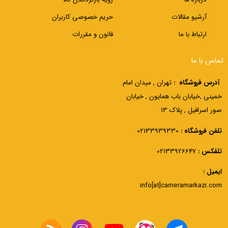
آرشیو مقالات
حریم خصوصی کاربران
ارتباط با ما
قانون و مقررات
تماس با ما
آدرس فروشگاه :
تهران , میدان امام
خمینی ,خیابان باب همایون , خیابان
صور اسرافیل , پلاک 13
تلفن فروشگاه :
02133939330
تلفکس :
02133926647
ایمیل :
info[at]cameramarkazi.com