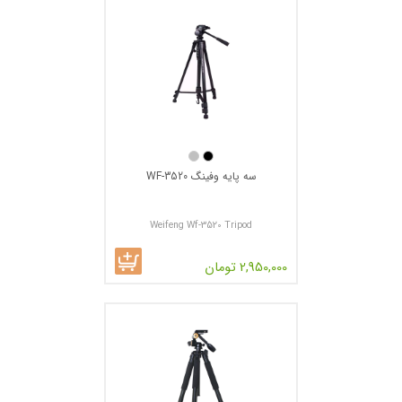
سه پایه وفینگ WF-3520
Weifeng Wf-3520 Tripod
2,950,000 تومان