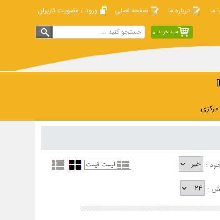
ا ما
درباره ما
صفحه اصلی
ورود / عضویت کاربران
0
سبد خرید
 مرکزی
ود :
ش :