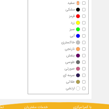
سفید
مشکی
قرمز
زرد
سبز
آبی
خاکستری
نارنجی
بنفش
طوسی
صورتی
سرمه ای
طلائی
ارتشی
با کمرا مرکزی
خدمات مشتریان
تما