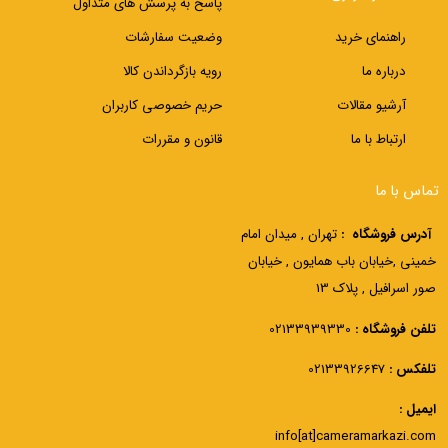
پاسخ به پرسش های متداول
راهنمای خرید
وضعیت سفارشات
درباره ما
رویه بازگرداندن کالا
آرشیو مقالات
حریم خصوصی کاربران
ارتباط با ما
قانون و مقررات
تماس با ما
آدرس فروشگاه :
تهران , میدان امام
خمینی ,خیابان باب همایون , خیابان
صور اسرافیل , پلاک 13
تلفن فروشگاه :
02133939330
تلفکس :
02133926647
ایمیل :
info[at]cameramarkazi.com