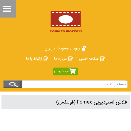
ورود / عضویت کاربران
صفحه اصلی
درباره ما
ارتباط با ما
0
سبد خرید
فلاش استودیویی Fomex (فومکس)