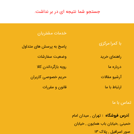
جستجو شما نتیجه ای در بر نداشت.
خدمات مشتریان
با کمرا مرکزی
پاسخ به پرسش های متداول
راهنمای خرید
وضعیت سفارشات
درباره ما
رویه بازگرداندن کالا
آرشیو مقالات
حریم خصوصی کاربران
ارتباط با ما
قانون و مقررات
تماس با ما
آدرس فروشگاه :
تهران , میدان امام
خمینی ,خیابان باب همایون , خیابان
صور اسرافیل , پلاک 13