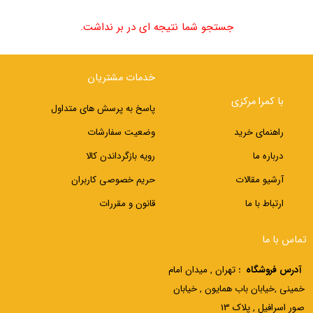
جستجو شما نتیجه ای در بر نداشت.
خدمات مشتریان
با کمرا مرکزی
پاسخ به پرسش های متداول
راهنمای خرید
وضعیت سفارشات
درباره ما
رویه بازگرداندن کالا
آرشیو مقالات
حریم خصوصی کاربران
ارتباط با ما
قانون و مقررات
تماس با ما
آدرس فروشگاه :
تهران , میدان امام
خمینی ,خیابان باب همایون , خیابان
صور اسرافیل , پلاک 13