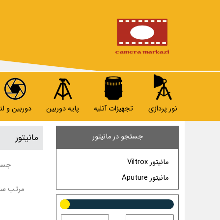
نور پردازی
تجهیزات آتلیه
پایه دوربین
دوربین و لنز
جستجو در مانیتور
مانیتور
مانیتور Viltrox
جستج
مانیتور Aputure
مرتب ساز