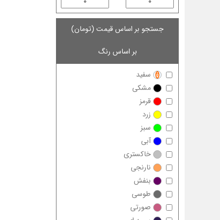
جستجو بر اساس قیمت (تومان)
بر اساس رنگ
سفید
مشکی
قرمز
زرد
سبز
آبی
خاکستری
نارنجی
بنفش
طوسی
صورتی