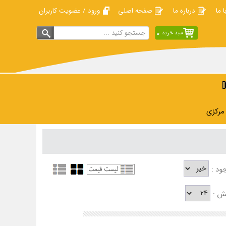
ا ما
درباره ما
صفحه اصلی
ورود / عضویت کاربران
0
سبد خرید
 مرکزی
ود :
ش :