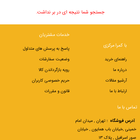
جستجو شما نتیجه ای در بر نداشت.
خدمات مشتریان
با کمرا مرکزی
پاسخ به پرسش های متداول
راهنمای خرید
وضعیت سفارشات
درباره ما
رویه بازگرداندن کالا
آرشیو مقالات
حریم خصوصی کاربران
ارتباط با ما
قانون و مقررات
تماس با ما
آدرس فروشگاه :
تهران , میدان امام
خمینی ,خیابان باب همایون , خیابان
صور اسرافیل , پلاک 13