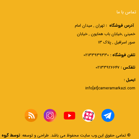
تماس با ما
آدرس فروشگاه :
تهران , میدان امام
خمینی ,خیابان باب همایون , خیابان
صور اسرافیل , پلاک 13
تلفن فروشگاه :
02133939330
تلفکس :
02133926647
ایمیل :
info[at]cameramarkazi.com
© تمامی حقوق این وب سایت محفوظ می باشد.
طراحی و توسعه:
توسط گروه