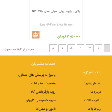
باتری لیتیوم یونی سونی مدل NP-FV50
Sony NP-FV50 Li-ion Battery
2,050,000 تومان
8
7
5
4
3
2
1
مجموع 186 محصول
خدمات مشتریان
با کمرا مرکزی
پاسخ به پرسش های متداول
راهنمای خرید
وضعیت سفارشات
درباره ما
رویه بازگرداندن کالا
آرشیو مقالات
حریم خصوصی کاربران
ارتباط با ما
قانون و مقررات