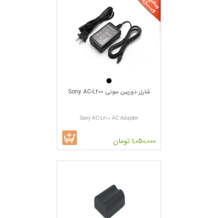
شارژر دوربین سونی Sony AC-L200
Sony AC-L200 AC Adapter
1,050,000 تومان