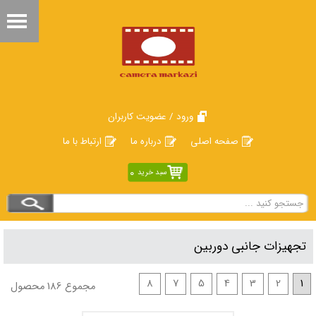
ورود / عضویت کاربران
صفحه اصلی
درباره ما
ارتباط با ما
0
سبد خرید
تجهیزات جانبی دوربین
8
7
5
4
3
2
1
مجموع 186 محصول