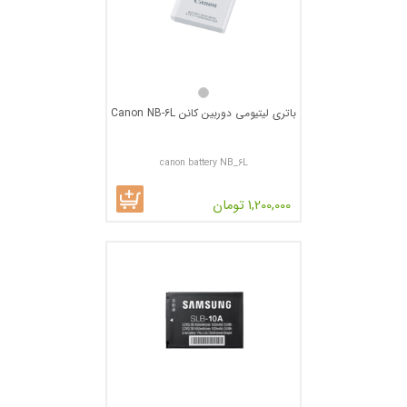
باتری لیتیومی دوربین کانن Canon NB-6L
canon battery NB_6L
1,200,000 تومان