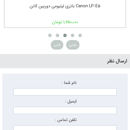
باتری لیتیومی دوربین کانن Canon LP-E5
1,750,000 تومان
بعدی
قبلی
ارسال نظر
نام شما :
ایمیل :
تلفن تماس :