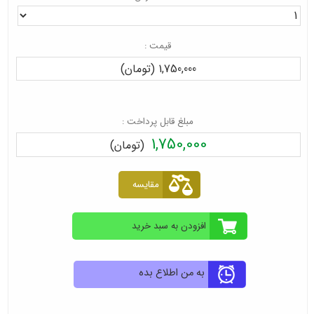
قیمت :
1,750,000 (تومان)
مبلغ قابل پرداخت :
1,750,000
(تومان)
به من اطلاع بده