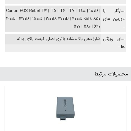
سازگار با
Canon EOS Rebel T3 | T5 | T6 | T7 | T100 | 1100D |
دوربین های
1200D | 1300D | 1500D | 2000D, 3000D | 4000D Kiss X50
| X70 | X80 | X90
:
سایر ویژگی
شارژ دهی بالا مشابه باتری اصلی کیفت بالای بدنه
ها :
محصولات مرتبط